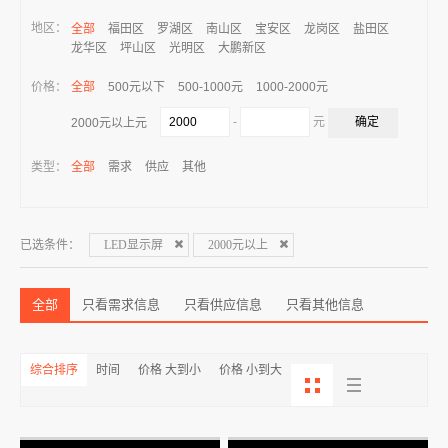
地区：
全部
福田区
罗湖区
南山区
宝安区
龙岗区
盐田区
龙华区
坪山区
光明区
大鹏新区
价格：
全部
500元以下
500-1000元
1000-2000元
-
元
2000元以上元
类型：
全部
需求
供应
其他
已选条件：
LED显示屏
2000元以上
全部
只看需求信息
只看供应信息
只看其他信息
综合排序
时间
价格 大到小
价格 小到大