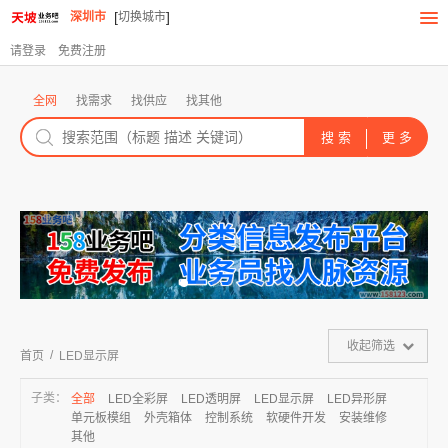
[
]
深圳市
切换城市
请登录
免费注册
全网
找需求
找供应
找其他
收起筛选
/
首页
LED显示屏
子类：
全部
LED全彩屏
LED透明屏
LED显示屏
LED异形屏
单元板模组
外壳箱体
控制系统
软硬件开发
安装维修
其他