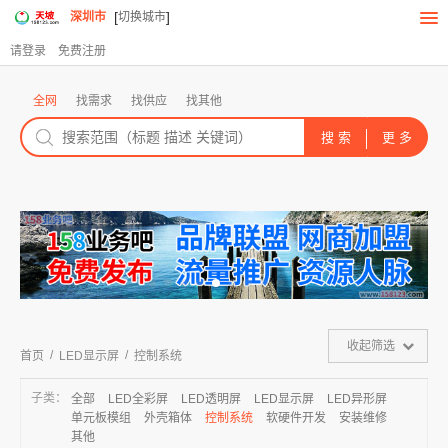
[
]
深圳市
切换城市
请登录
免费注册
全网
找需求
找供应
找其他
收起筛选
/
/
首页
LED显示屏
控制系统
子类：
全部
LED全彩屏
LED透明屏
LED显示屏
LED异形屏
单元板模组
外壳箱体
控制系统
软硬件开发
安装维修
其他