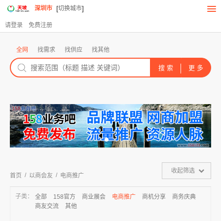
[
]
深圳市
切换城市
请登录
免费注册
全网
找需求
找供应
找其他
收起筛选
/
/
首页
以商会友
电商推广
子类：
全部
158官方
商业展会
电商推广
商机分享
商务庆典
商友交流
其他