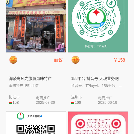
面议
￥158
海陵岛风光旅游海味特产
158平台 抖音号 天坡业务吧
海味特产 送礼手信
抖音号：TPlayAI。158平台，微信...
阳江市
深圳市
电商推广
电商推广
158
2025-07-30
100
2025-06-19