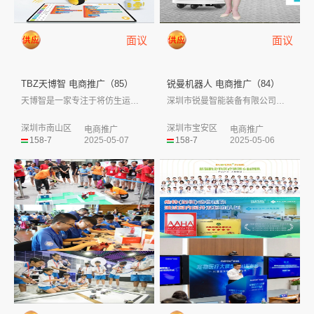
面议
面议
TBZ天博智 电商推广（85）
锐曼机器人 电商推广（84）
天博智是一家专注于将仿生运动控制技术应用...
深圳市锐曼智能装备有限公司（REEMAN...
深圳市南山区
深圳市宝安区
电商推广
电商推广
158-7
2025-05-07
158-7
2025-05-06