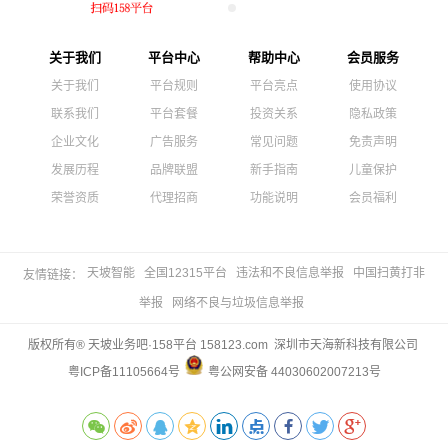
关于我们
平台中心
帮助中心
会员服务
关于我们
平台规则
平台亮点
使用协议
联系我们
平台套餐
投资关系
隐私政策
企业文化
广告服务
常见问题
免责声明
发展历程
品牌联盟
新手指南
儿童保护
荣誉资质
代理招商
功能说明
会员福利
天坡智能
全国12315平台
违法和不良信息举报
中国扫黄打非
友情链接：
举报
网络不良与垃圾信息举报
版权所有® 天坡业务吧·158平台 158123.com 深圳市天海新科技有限公司
粤ICP备11105664号
粤公网安备 44030602007213号