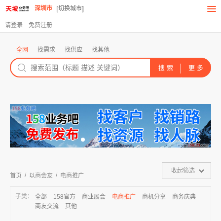
[
]
深圳市
切换城市
请登录
免费注册
全网
找需求
找供应
找其他
收起筛选
/
/
首页
以商会友
电商推广
子类：
全部
158官方
商业展会
电商推广
商机分享
商务庆典
商友交流
其他