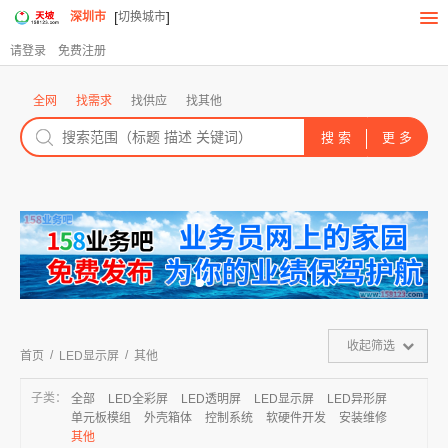
[
]
深圳市
切换城市
请登录
免费注册
全网
找需求
找供应
找其他
收起筛选
/
/
首页
LED显示屏
其他
子类：
全部
LED全彩屏
LED透明屏
LED显示屏
LED异形屏
单元板模组
外壳箱体
控制系统
软硬件开发
安装维修
其他