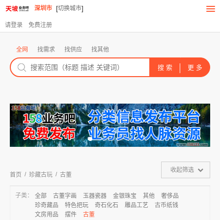
[
]
深圳市
切换城市
请登录
免费注册
全网
找需求
找供应
找其他
收起筛选
/
/
首页
珍藏古玩
古董
子类：
全部
古董字画
玉器瓷器
金银珠宝
其他
奢侈品
珍奇藏品
特色把玩
奇石化石
雕品工艺
古币纸钱
文房用品
摆件
古董