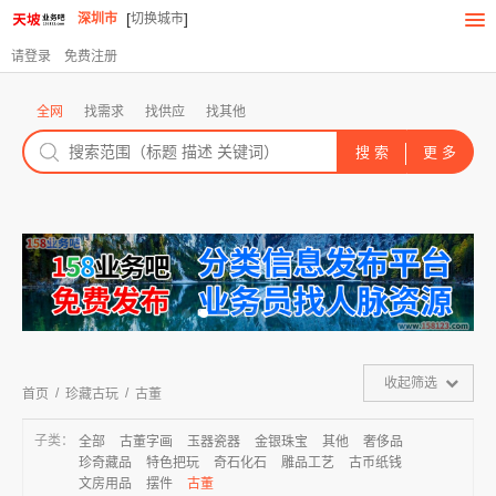
[
]
深圳市
切换城市
请登录
免费注册
全网
找需求
找供应
找其他
收起筛选
/
/
首页
珍藏古玩
古董
子类：
全部
古董字画
玉器瓷器
金银珠宝
其他
奢侈品
珍奇藏品
特色把玩
奇石化石
雕品工艺
古币纸钱
文房用品
摆件
古董