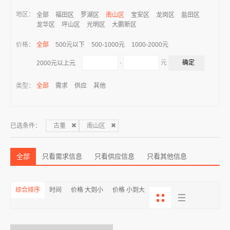
地区：
全部
福田区
罗湖区
南山区
宝安区
龙岗区
盐田区
龙华区
坪山区
光明区
大鹏新区
价格：
全部
500元以下
500-1000元
1000-2000元
-
元
2000元以上元
类型：
全部
需求
供应
其他
已选条件：
古董
南山区
全部
只看需求信息
只看供应信息
只看其他信息
综合排序
时间
价格 大到小
价格 小到大