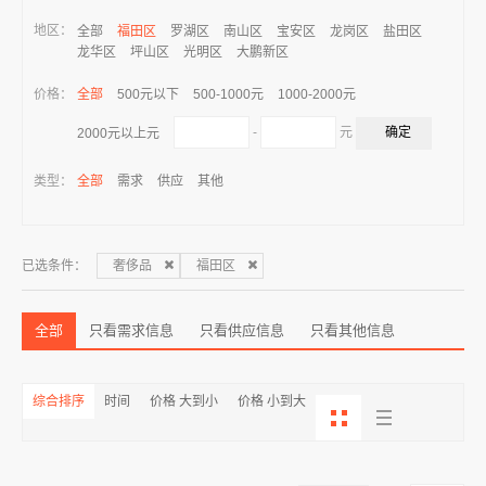
地区：
全部
福田区
罗湖区
南山区
宝安区
龙岗区
盐田区
龙华区
坪山区
光明区
大鹏新区
价格：
全部
500元以下
500-1000元
1000-2000元
-
元
2000元以上元
类型：
全部
需求
供应
其他
已选条件：
奢侈品
福田区
全部
只看需求信息
只看供应信息
只看其他信息
综合排序
时间
价格 大到小
价格 小到大