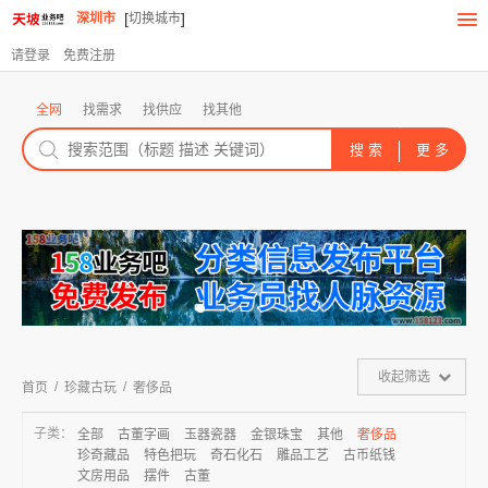
[
]
深圳市
切换城市
请登录
免费注册
全网
找需求
找供应
找其他
收起筛选
/
/
首页
珍藏古玩
奢侈品
子类：
全部
古董字画
玉器瓷器
金银珠宝
其他
奢侈品
珍奇藏品
特色把玩
奇石化石
雕品工艺
古币纸钱
文房用品
摆件
古董