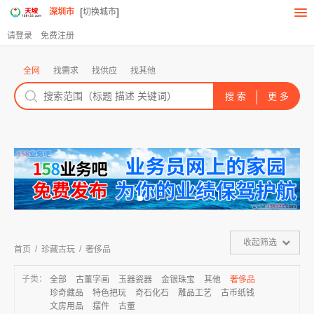
[
]
深圳市
切换城市
请登录
免费注册
全网
找需求
找供应
找其他
收起筛选
/
/
首页
珍藏古玩
奢侈品
子类：
全部
古董字画
玉器瓷器
金银珠宝
其他
奢侈品
珍奇藏品
特色把玩
奇石化石
雕品工艺
古币纸钱
文房用品
摆件
古董