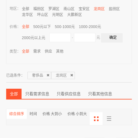
地区：
全部
福田区
罗湖区
南山区
宝安区
龙岗区
盐田区
龙华区
坪山区
光明区
大鹏新区
价格：
全部
500元以下
500-1000元
1000-2000元
-
元
2000元以上元
类型：
全部
需求
供应
其他
已选条件：
奢侈品
龙岗区
全部
只看需求信息
只看供应信息
只看其他信息
综合排序
时间
价格 大到小
价格 小到大