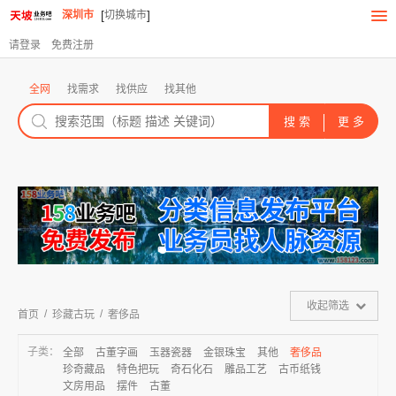
[
]
深圳市
切换城市
请登录
免费注册
全网
找需求
找供应
找其他
收起筛选
/
/
首页
珍藏古玩
奢侈品
子类：
全部
古董字画
玉器瓷器
金银珠宝
其他
奢侈品
珍奇藏品
特色把玩
奇石化石
雕品工艺
古币纸钱
文房用品
摆件
古董