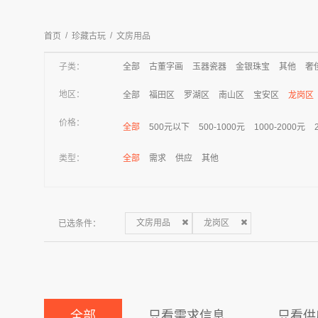
/
/
首页
珍藏古玩
文房用品
子类：
全部
古董字画
玉器瓷器
金银珠宝
其他
奢
地区：
全部
福田区
罗湖区
南山区
宝安区
龙岗区
价格：
全部
500元以下
500-1000元
1000-2000元
类型：
全部
需求
供应
其他
已选条件：
文房用品
龙岗区
全部
只看需求信息
只看供