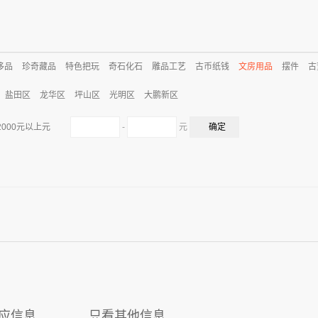
侈品
珍奇藏品
特色把玩
奇石化石
雕品工艺
古币纸钱
文房用品
摆件
古
盐田区
龙华区
坪山区
光明区
大鹏新区
-
元
2000元以上元
应信息
只看其他信息