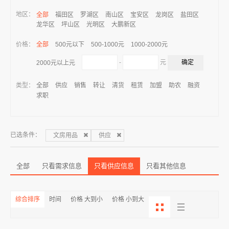
地区：
全部
福田区
罗湖区
南山区
宝安区
龙岗区
盐田区
龙华区
坪山区
光明区
大鹏新区
价格：
全部
500元以下
500-1000元
1000-2000元
-
元
2000元以上元
类型：
全部
供应
销售
转让
清货
租赁
加盟
助农
融资
求职
已选条件：
文房用品
供应
全部
只看需求信息
只看供应信息
只看其他信息
综合排序
时间
价格 大到小
价格 小到大