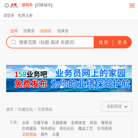
[
]
深圳市
切换城市
请登录
免费注册
全网
找需求
找供应
找其他
收起筛选
/
/
首页
珍藏古玩
文房用品
子类：
全部
古董字画
玉器瓷器
金银珠宝
其他
奢侈品
珍奇藏品
特色把玩
奇石化石
雕品工艺
古币纸钱
文房用品
摆件
古董