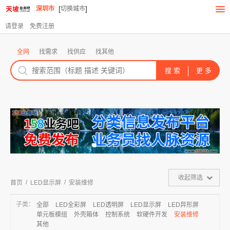
[
]
深圳市
切换城市
请登录
免费注册
全网
找需求
找供应
找其他
收起筛选
/
/
首页
LED显示屏
安装维修
子类：
全部
LED全彩屏
LED透明屏
LED显示屏
LED异形屏
单元板模组
外壳箱体
控制系统
软硬件开发
安装维修
其他