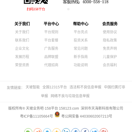
关于我们
平台中心
帮助中心
会员服务
关于我们
平台规则
平台亮点
使用协议
联系我们
平台套餐
投资关系
隐私政策
企业文化
广告服务
常见问题
免责声明
发展历程
品牌联盟
新手指南
儿童保护
荣誉资质
代理招商
功能说明
会员福利
天坡智能
全国12315平台
违法和不良信息举报
中国扫黄打非
友情链接：
举报
网络不良与垃圾信息举报
版权所有® 天坡业务吧·158平台 158123.com 深圳市天海新科技有限公司
粤ICP备11105664号
粤公网安备 44030602007213号