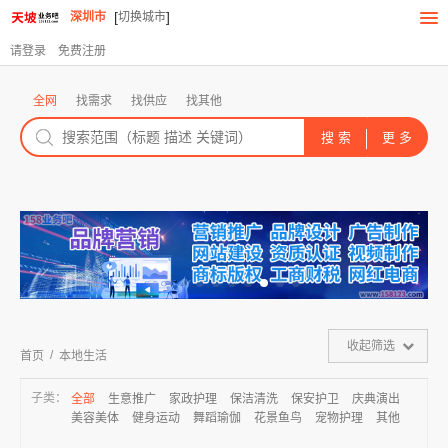
[
]
深圳市
切换城市
请登录
免费注册
全网
找需求
找供应
找其他
收起筛选
/
首页
本地生活
子类：
全部
生意推广
家政护理
保洁清洗
保安护卫
庆典演出
美容美体
健身运动
舞蹈瑜伽
花景鱼鸟
宠物护理
其他