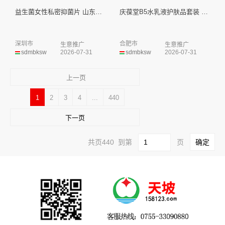
益生菌女性私密抑菌片 山东庆葆...
庆葆堂B5水乳液护肤品套装 山...
深圳市
合肥市
生意推广
生意推广
sdmbksw
2026-07-31
sdmbksw
2026-07-31
上一页
1
2
3
4
...
440
下一页
共页440 到第
页