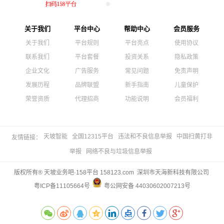
关于我们
平台中心
帮助中心
会员服务
关于我们
平台规则
平台亮点
使用协议
联系我们
平台套餐
投资关系
隐私政策
企业文化
广告服务
常见问题
免责声明
发展历程
品牌联盟
新手指南
儿童保护
荣誉资质
代理招商
功能说明
会员福利
天坡智能
全国12315平台
违法和不良信息举报
中国扫黄打非
友情链接：
举报
网络不良与垃圾信息举报
版权所有® 天坡业务吧·158平台 158123.com 深圳市天海新科技有限公司
粤ICP备11105664号
粤公网安备 44030602007213号