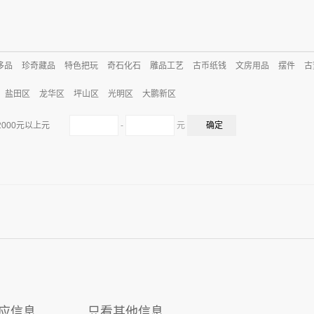
侈品
珍奇藏品
特色把玩
奇石化石
雕品工艺
古币纸钱
文房用品
摆件
古
盐田区
龙华区
坪山区
光明区
大鹏新区
-
元
2000元以上元
应信息
只看其他信息