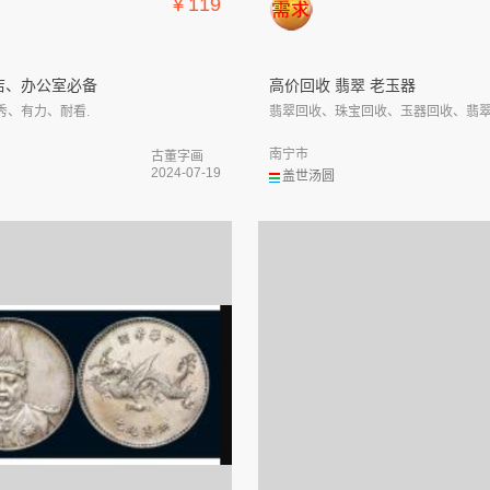
￥119
店、办公室必备
高价回收 翡翠 老玉器
秀、有力、耐看.
翡翠回收、珠宝回收、玉器回收、翡翠手
南宁市
古董字画
2024-07-19
盖世汤圆