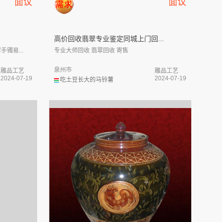
面议
面议
高价回收翡翠专业鉴定同城上门回...
镯易...
专业大师回收 翡翠回收 寄售
泉州市
雕品工艺
雕品工艺
2024-07-19
2024-07-19
吃土豆长大的马铃薯