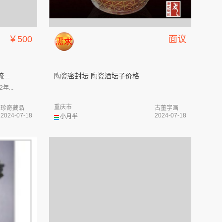
￥500
面议
..
陶瓷密封坛 陶瓷酒坛子价格
...
重庆市
珍奇藏品
古董字画
2024-07-18
2024-07-18
小月半