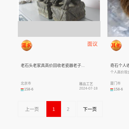
面议
老石头老家具高价回收老瓷器老子...
奇石个人收
个人高价现
北京市
厦门市
雕品工艺
2024-07-18
158-6
158-6
上一页
1
2
下一页