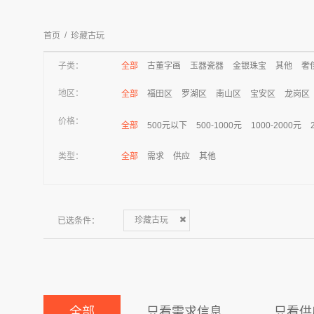
/
首页
珍藏古玩
子类：
全部
古董字画
玉器瓷器
金银珠宝
其他
奢
地区：
全部
福田区
罗湖区
南山区
宝安区
龙岗区
价格：
全部
500元以下
500-1000元
1000-2000元
类型：
全部
需求
供应
其他
已选条件：
珍藏古玩
全部
只看需求信息
只看供