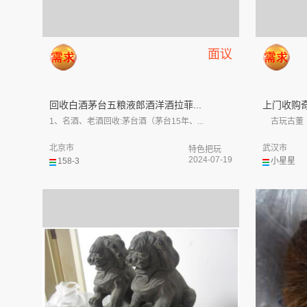
面议
回收白酒茅台五粮液郎酒洋酒拉菲...
上门收购奇
1、名酒、老酒回收:茅台酒（茅台15年、...
古玩古董（
北京市
武汉市
特色把玩
2024-07-19
158-3
小星星