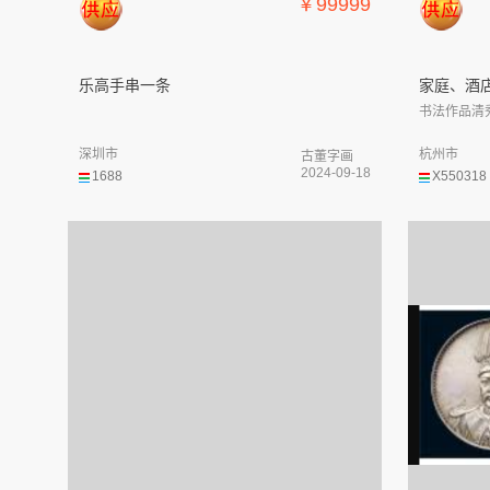
￥99999
乐高手串一条
家庭、酒
书法作品清
深圳市
杭州市
古董字画
2024-09-18
1688
X550318