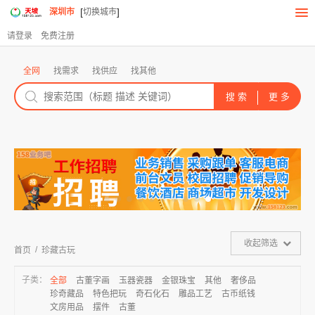
[
]
深圳市
切换城市
请登录
免费注册
全网
找需求
找供应
找其他
收起筛选
/
首页
珍藏古玩
子类：
全部
古董字画
玉器瓷器
金银珠宝
其他
奢侈品
珍奇藏品
特色把玩
奇石化石
雕品工艺
古币纸钱
文房用品
摆件
古董