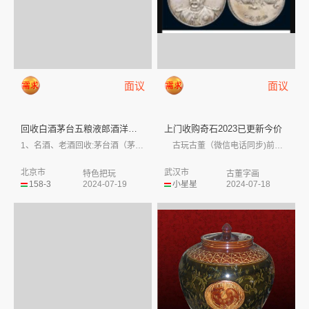
面议
面议
回收白酒茅台五粮液郎酒洋酒拉菲...
上门收购奇石2023已更新今价
1、名酒、老酒回收:茅台酒（茅台15年、...
古玩古董（微信电话同步)前期无任何费用...
北京市
武汉市
特色把玩
古董字画
158-3
2024-07-19
小星星
2024-07-18