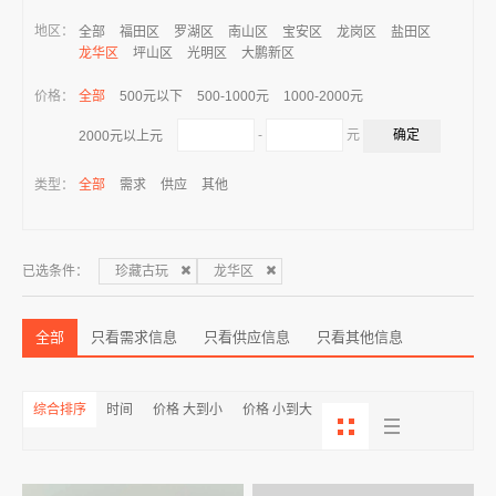
地区：
全部
福田区
罗湖区
南山区
宝安区
龙岗区
盐田区
龙华区
坪山区
光明区
大鹏新区
价格：
全部
500元以下
500-1000元
1000-2000元
-
元
2000元以上元
类型：
全部
需求
供应
其他
已选条件：
珍藏古玩
龙华区
全部
只看需求信息
只看供应信息
只看其他信息
综合排序
时间
价格 大到小
价格 小到大