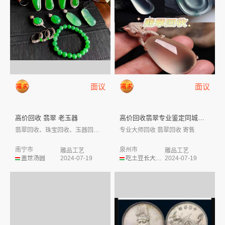
面议
面议
高价回收 翡翠 老玉器
高价回收翡翠专业鉴定同城上门回...
翡翠回收、珠宝回收、玉器回收、翡翠手镯易...
专业大师回收 翡翠回收 寄售
南宁市
泉州市
雕品工艺
雕品工艺
盖世汤圆
2024-07-19
吃土豆长大的马铃薯
2024-07-19