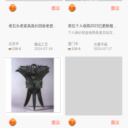
面议
面议
老石头老家具高价回收老瓷器老子...
奇石个人收购2023已更新报价...
个人高价现金收购各类古玩古董。
北京市
厦门市
雕品工艺
古董字画
158-6
2024-07-18
158-6
2024-07-17
面议
面议