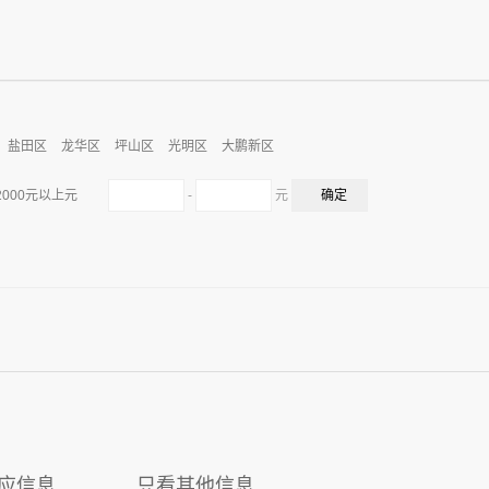
盐田区
龙华区
坪山区
光明区
大鹏新区
-
元
2000元以上元
应信息
只看其他信息