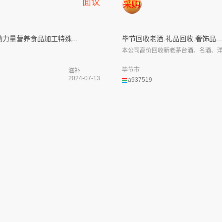
面议
力量营养食品加工特殊...
毕节回收老酒.礼品回收.奢饰品..
本公司高价回收新老茅台酒、名酒、洋酒
毕节市
滋补
2024-07-13
a937519