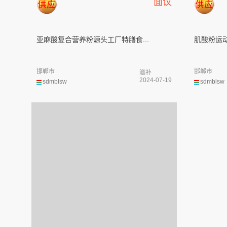
面议
亚麻酸复合营养粉源头工厂特膳食...
肌酸粉运动
邯郸市
邯郸市
滋补
2024-07-19
sdmblsw
sdmblsw