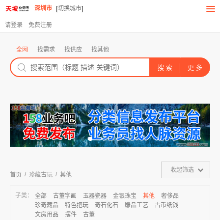
[
]
深圳市
切换城市
请登录
免费注册
全网
找需求
找供应
找其他
收起筛选
/
/
首页
珍藏古玩
其他
子类：
全部
古董字画
玉器瓷器
金银珠宝
其他
奢侈品
珍奇藏品
特色把玩
奇石化石
雕品工艺
古币纸钱
文房用品
摆件
古董