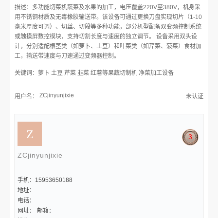
描述：多功能切菜机蔬菜及水果的加工，电压覆盖220V至380V，机身采
用不锈钢材质及无毒橡胶输送带。该设备可通过更换刀盘实现切片（1-10
毫米厚度可调）、切丝、切段等多种功能，部分机型配备双变频控制系统
或触摸屏数控模块，支持切割长度与速度的独立调节。 设备采用双头设
计，分别适配根茎类（如萝卜、土豆）和叶菜类（如芹菜、菠菜）食材加
工，输送带速度与刀速通过变频器控制。
关键词：萝卜 土豆 芹菜 韭菜 红薯等果蔬切制机 净菜加工设备
ZCjinyunjixie
用户名：
未认证
3
ZCjinyunjixie
手机：15953650188
地址：
电话：
网址：
邮箱：