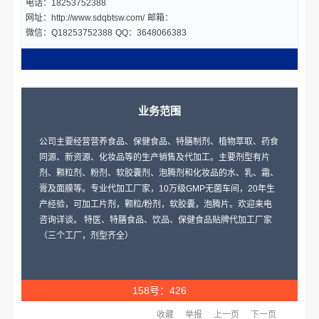
电话：18253752388
网址：http://www.sdqbtsw.com/
邮箱：
微信：Q18253752388
QQ：3648066383
业务范围
公司主要经营营养食品、保健食品、特膳制剂、植物萃取、药食
同源、新资源、化妆品等的生产销售及代加工。主要剂型有片
剂、颗粒剂、粉剂、软胶囊剂、泡腾剂和化妆品的水、乳、霜、
膏及面膜等。专业代加工厂家，10万级GMP无菌车间，20年生
产经验，可加工片剂，颗粒/粉剂，软胶囊，泡腾片。欢迎来电
咨询详谈。 特医、特膳食品、饮品、保健食品贴牌代加工厂家
（三个工厂，剂型齐全）
158号：426
收藏
举报
上一页
下一页