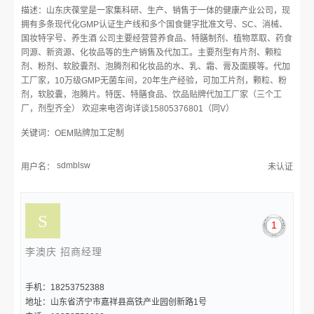
描述：山东庆葆堂是一家集科研、生产、销售于一体的健康产业公司，现
拥有多条现代化GMP认证生产线和多个国食健字批准文号、SC、消械、
国妆特字号、养生酒 公司主要经营营养食品、特膳制剂、植物萃取、药食
同源、新资源、化妆品等的生产销售及代加工。主要剂型有片剂、颗粒
剂、粉剂、软胶囊剂、泡腾剂和化妆品的水、乳、霜、膏及面膜等。代加
工厂家，10万级GMP无菌车间，20年生产经验，可加工片剂，颗粒、粉
剂，软胶囊，泡腾片。特医、特膳食品、饮品贴牌代加工厂家（三个工
厂，剂型齐全） 欢迎来电咨询详谈15805376801（同V）
关键词：OEM贴牌加工定制
sdmblsw
用户名：
未认证
1
李澳庆
招商经理
手机：18253752388
地址：山东省济宁市嘉祥县高铁产业园创新路1号