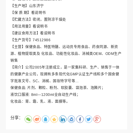
【生产地】山东济宁
【保 质 期】看说明书
【贮藏方法】密闭，置阴凉干燥处
【用法用量】看说明书
【建议食用方法】看说明书
【生产货号】74512986
【主营】保健食品、特医特膳、远动员专用食品、药食同源、新资
源、植物提取类及 化妆品、功能性化妆品、消械类OEM、ODM生产
销售
【简介】公司2005年注册成立，是一家集科研、生产、销售于一体
的健康产业公司，现拥有多条现代化GMP认证生产线和多个国食健
字批准文号、SC、消械、国妆特字号等…
保健食品: 片剂、颗粒、粉剂、软胶囊、袋泡茶、泡腾片；
液饮口服液: 8ml—1200ml全自动生产线；
化妆品：膏、霜、乳、液、面膜等。
分享：