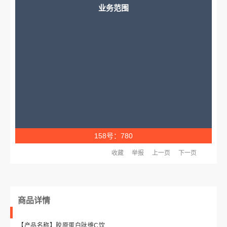
业务范围
158号：780
收藏
举报
上一页
下一页
商品详情
【产品名称】胶原蛋白肽维C饮