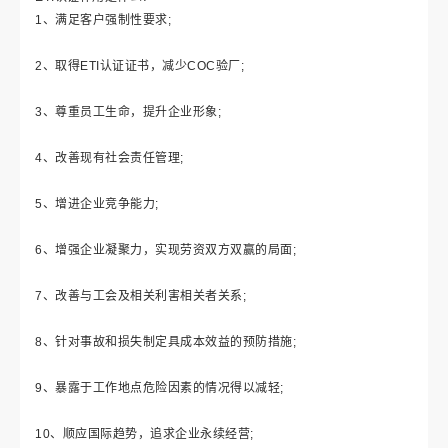
1
、满足客户强制性要求
;
2
、取得
ETI
认证证书，减少
COC
验厂
;
3
、尊重员工生命，提升企业形象
;
4
、改善现有社会责任管理
;
5
、增进企业竞争能力
;
6
、增强企业凝聚力，实现劳资双方双赢的局面
;
7
、改善与工会及相关利害相关者关系
;
8
、针对事故和损失制定具成本效益的预防措施
;
9
、暴露于工作地点危险因素的情况得以减轻
;
10
、顺应国际趋势，追求企业永续经营
;