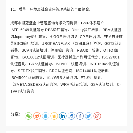
11、
质量、环境及社会责任管理系统的全面整合。
成都市凯冠盛企业管理咨询有限公司提供：
GMP
体系建立
IATF16949
认证辅导
RBA
验厂辅导、
Disney
验厂培训、
RBA
认证咨
询
Jcpenney
验厂辅导、
HIGG
自评咨询
SLCP
自评咨询、
FEM
自评辅
导
BSCI
验厂培训、
UROPEANFLAX
（欧洲亚麻）咨询、
GOTS
认证
辅导、
SCAN
认证培训、泸州验厂咨询、
RBA
验厂培训、
OTTO
验厂
咨询、
ISO10012
认证培训、医疗器械生产许可证代办、
ISO27001
认证咨询、
GRS
认证辅导、
ISO9001
认证培训、
IATF16949
认证辅
导、
SEDEX
验厂辅导、
BRC
认证咨询、
ISO14001
认证培训、
ISO45001
认证辅导、武汉
GRS
认证咨询、
ETI
验厂培训、
（
SMETA,SEDEX)
认证咨询、
WRAP
认证培训、
GSV
认证培训、
C-
TPAT
认证咨询
分享：