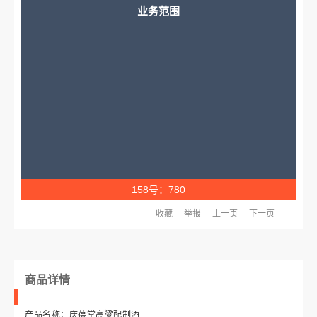
业务范围
158号：780
收藏
举报
上一页
下一页
商品详情
产品名称：庆葆堂高粱配制酒