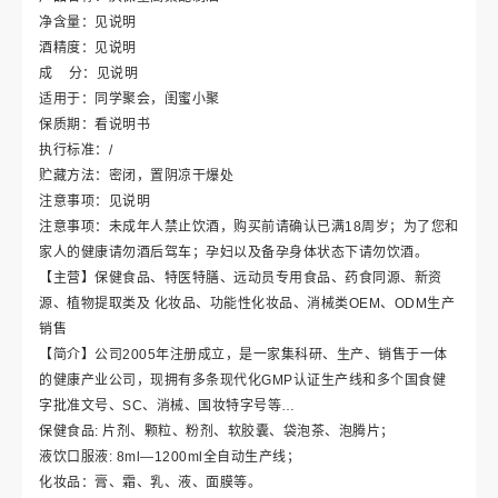
净含量：见说明
酒精度：见说明
成 分：见说明
适用于：同学聚会，闺蜜小聚
保质期：看说明书
执行标准：/
贮藏方法：密闭，置阴凉干爆处
注意事项：见说明
注意事项：未成年人禁止饮酒，购买前请确认已满18周岁；为了您和
家人的健康请勿酒后驾车；孕妇以及备孕身体状态下请勿饮酒。
【主营】保健食品、特医特膳、远动员专用食品、药食同源、新资
源、植物提取类及 化妆品、功能性化妆品、消械类OEM、ODM生产
销售
【简介】公司2005年注册成立，是一家集科研、生产、销售于一体
的健康产业公司，现拥有多条现代化GMP认证生产线和多个国食健
字批准文号、SC、消械、国妆特字号等…
保健食品: 片剂、颗粒、粉剂、软胶囊、袋泡茶、泡腾片；
液饮口服液: 8ml—1200ml全自动生产线；
化妆品：膏、霜、乳、液、面膜等。