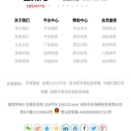
关于我们
平台中心
帮助中心
会员服务
关于我们
平台规则
平台亮点
使用协议
联系我们
平台套餐
投资关系
隐私政策
企业文化
广告服务
常见问题
免责声明
发展历程
品牌联盟
新手指南
儿童保护
荣誉资质
代理招商
功能说明
会员福利
天坡智能
全国12315平台
违法和不良信息举报
中国扫黄打非
友情链接：
举报
网络不良与垃圾信息举报
版权所有® 天坡业务吧·158平台 158123.com 深圳市天海新科技有限公司
粤ICP备11105664号
粤公网安备 44030602007213号