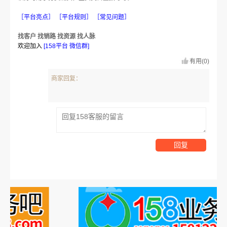
［
］ ［
］ ［
］
平台亮点
平台规则
常见问
题
找客户 找销路 找资源 找人脉
欢迎加入
[
]
158平台 微信群
有用(0)
商家回复：