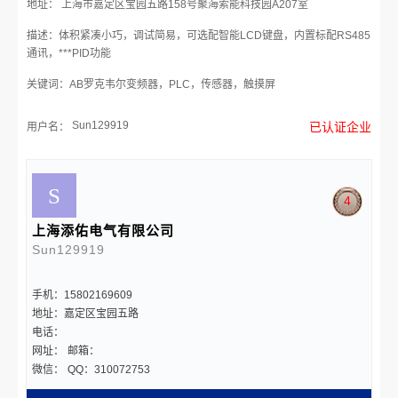
地址： 上海市嘉定区宝园五路158号聚海索能科技园A207室
描述：体积紧凑小巧，调试简易，可选配智能LCD键盘，内置标配RS485
通讯，***PID功能
关键词：AB罗克韦尔变频器，PLC，传感器，触摸屏
Sun129919
已认证企业
用户名：
4
上海添佑电气有限公司
Sun129919
手机：15802169609
地址：嘉定区宝园五路
电话：
网址：
邮箱：
微信：
QQ：310072753