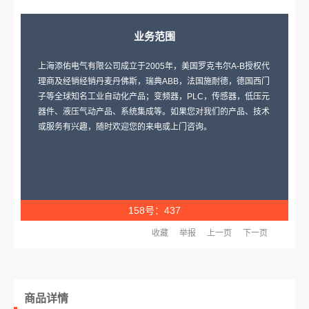
业务范围
上海添佑电气有限公司成立于2005年，美国罗克韦尔A-B授权代
理商及经销经销丹麦丹佛斯，瑞典ABB，法国施耐德，德国西门
子等全球知名工业自动化产品；变频器，PLC，传感器，低压元
器件、液压气动产品、系统集成等。如果您对我们的产品、技术
或服务有兴趣，随时欢迎您的来电或上门咨询。
158号：437
收藏
举报
上一页
下一页
商品详情