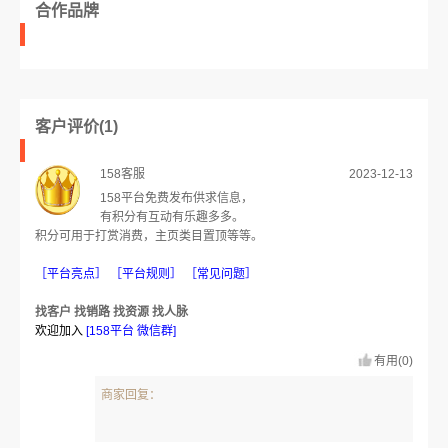
合作品牌
客户评价(1)
2023-12-13
158客服
158平台免费发布供求信息，
有积分有互动有乐趣多多。
积分可用于打赏消费，主页类目置顶等等。
［
］ ［
］ ［
］
平台亮点
平台规则
常见问
题
找客户 找销路 找资源 找人脉
欢迎加入
[
]
158平台 微信群
有用(0)
商家回复：